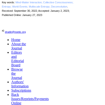
Key words:
Mind-Matter Interaction; Collective Consciousness;
Entropy; World Events; Multiscale Entropy; Deconvolution
.
Received: September 30, 2022; Accepted: January 2, 2023;
Published Online: January 27, 2023
a)
dradin@noetic.org
Home
About the
Journal
Editors
and
Editorial
Board
Browse
the
Journal
Authors'
Information
Subscriptions
Back
Issues/Reprints/Payments
Online