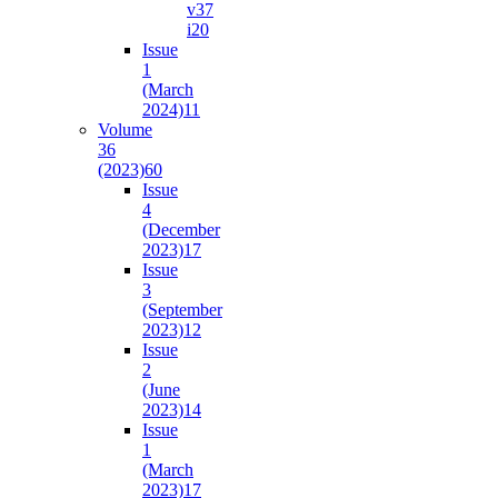
v37
i2
0
Issue
1
(March
2024)
11
Volume
36
(2023)
60
Issue
4
(December
2023)
17
Issue
3
(September
2023)
12
Issue
2
(June
2023)
14
Issue
1
(March
2023)
17