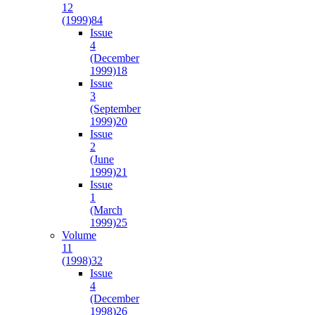
12
(1999)
84
Issue
4
(December
1999)
18
Issue
3
(September
1999)
20
Issue
2
(June
1999)
21
Issue
1
(March
1999)
25
Volume
11
(1998)
32
Issue
4
(December
1998)
26