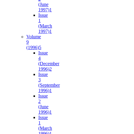
(June
1997)
1
Issue
1
(March
1997)
1
Volume
9
(1996)
5
Issue
4
(December
1996)
2
Issue
3
(September
1996)
1
Issue
2
(June
1996)
1
Issue
1
(March
1996)
1