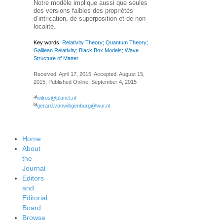
Notre modèle implique aussi que seules
des versions faibles des propriétés
d’intrication, de superposition et de non
localité.
Key words:
Relativity Theory; Quantum Theory;
Galilean Relativity; Black Box Models; Wave
Structure of Matter.
Received: April 17, 2015; Accepted: August 15,
2015; Published Online: September 4, 2015
a)
wilros@planet.nl
b)
gerard.vanwilligenburg@wur.nl
Home
About
the
Journal
Editors
and
Editorial
Board
Browse