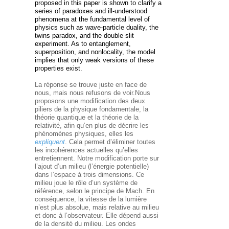
proposed in this paper is shown to clarify a
series of paradoxes and ill-understood
phenomena at the fundamental level of
physics such as wave-particle duality, the
twins paradox, and the double slit
experiment. As to entanglement,
superposition, and nonlocality, the model
implies that only weak versions of these
properties exist.
La réponse se trouve juste en face de
nous, mais nous refusons de voir.Nous
proposons une modification des deux
piliers de la physique fondamentale, la
théorie quantique et la théorie de la
relativité, afin qu’en plus de décrire les
phénomènes physiques, elles les
expliquent
. Cela permet d’éliminer toutes
les incohérences actuelles qu’elles
entretiennent. Notre modification porte sur
l’ajout d’un milieu (l’énergie potentielle)
dans l’espace à trois dimensions. Ce
milieu joue le rôle d’un système de
référence, selon le principe de Mach. En
conséquence, la vitesse de la lumière
n’est plus absolue, mais relative au milieu
et donc à l’observateur. Elle dépend aussi
de la densité du milieu. Les ondes