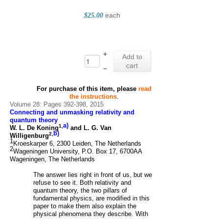
each
$25.00
+
Add to
cart
–
For purchase of this item, please
read
the instructions
.
Volume 28: Pages 392-398, 2015
Connecting and unmasking relativity and
quantum theory
a)
1,
W. L. De Koning
and L. G. Van
b)
2,
Willigenburg
1
Kroeskarper 6, 2300 Leiden, The Netherlands
2
Wageningen University, P.O. Box 17, 6700AA
Wageningen, The Netherlands
The answer lies right in front of us, but we
refuse to see it. Both relativity and
quantum theory, the two pillars of
fundamental physics, are modified in this
paper to make them also explain the
physical phenomena they describe. With